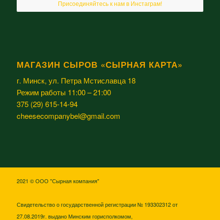
Присоединяйтесь к нам в Инстаграм!
МАГАЗИН СЫРОВ «СЫРНАЯ КАРТА»
г. Минск, ул. Петра Мстиславца 18
Режим работы 11:00 – 21:00
375 (29) 615-14-94
cheesecompanybel@gmail.com
2021 © ООО "Сырная компания"
Свидетельство о государственной регистрации № 193302312 от
27.08.2019г. выдано Минским горисполкомом,