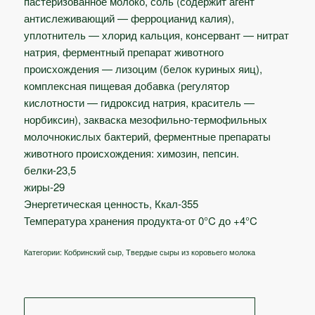
пастеризованное молоко, соль (содержит агент
антислеживающий — ферроцианид калия),
уплотнитель — хлорид кальция, консервант — нитрат
натрия, ферментный препарат животного
происхождения — лизоцим (белок куриных яиц),
комплексная пищевая добавка (регулятор
кислотности — гидроксид натрия, краситель —
норбиксин), закваска мезофильно-термофильных
молочнокислых бактерий, ферментные препараты
животного происхождения: химозин, пепсин.
белки-23,5
жиры-29
Энергетическая ценность, Ккал-355
Температура хранения продукта-от 0°C до +4°C
Категории:
Кобринский сыр
,
Твердые сыры из коровьего молока